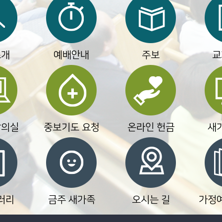
소개
예배안내
주보
교
강의실
중보기도 요청
온라인 헌금
새
러리
금주 새가족
오시는 길
가정