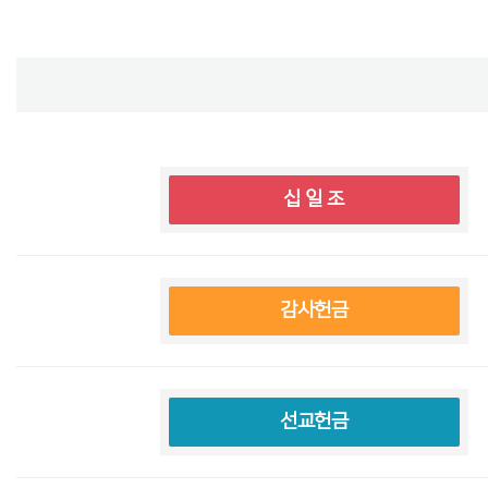
십 일 조
감사헌금
선교헌금