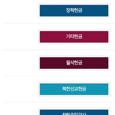
장학헌금
기타헌금
월삭헌금
북한선교헌금