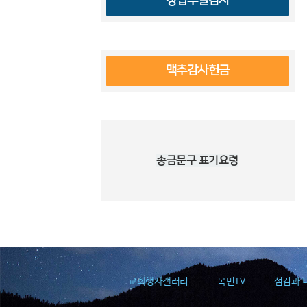
창립주일감사
맥추감사헌금
송금문구 표기요령
교회행사갤러리
목민TV
섬김과 