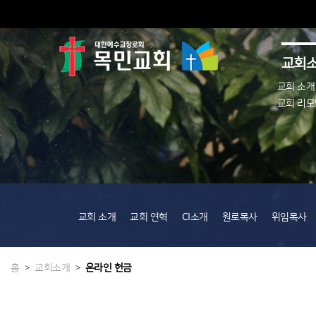
교회
교회 소개
교회 리모델
교회 소개
교회 연혁
CI소개
원로목사
위임목사
홈
교회소개
온라인 헌금
>
>