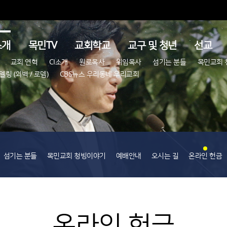
소개
목민TV
교회학교
교구 및 청년
선교
교회 연혁
CI소개
원로목사
위임목사
섬기는 분들
목민교회 
링 (외벽 / 로뎀)
CBS뉴스 우리동네 우리교회
섬기는 분들
목민교회 청빙이야기
예배안내
오시는 길
온라인 헌금
온라인 헌금