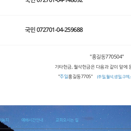
국민
072701-04-148692
국민
072701-04-259688
"홍길동770504"
기타헌금, 월삭헌금은 다음과 같이 앞에
목
"
주일
홍길동7705"
(주일,월삭,생일,구제,
나눔지
예배시간안내
교회오시는 길