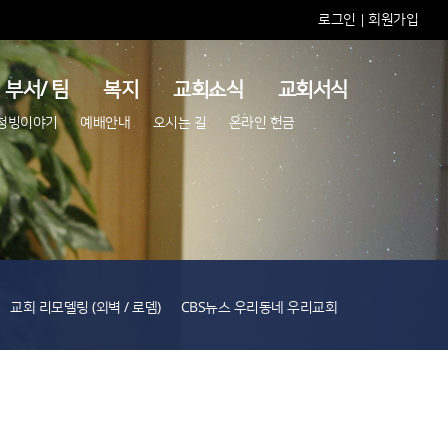
로그인
회원가입
|
부서/ 팀
복지
교회소식
교회서식
청빙이야기
예배안내
오시는 길
온라인 헌금
교회 리모델링 (외벽 / 로뎀)
CBS뉴스 우리동네 우리교회