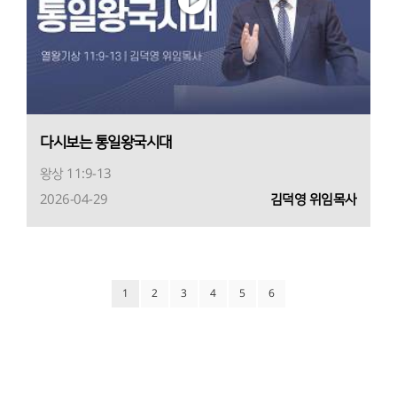
다시보는 통일왕국시대
왕상 11:9-13
2026-04-29
김덕영 위임목사
1
2
3
4
5
6