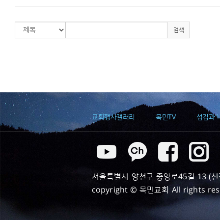
검색
교회행사갤러리
목민TV
섬김과 
서울특별시 양천구 중앙로45길 13 (신정동) T
copyright © 목민교회 All rights re