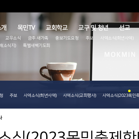
소개
목민TV
교회학교
교구 및 청년
선교
교우소식
금주 새가족
중보기도요청
주보
사역소식(희년사역)
(소식지)
특별새벽기도회
청
주보
사역소식(희년사역)
사역소식(교회행사)
사역소식(2023목민
사
소식(2023목민축제한