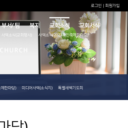
로그인
회원가입
|
부서/ 팀
복지
교회소식
교회서식
사역소식(교회행사)
사역소식(2023목민축제한마당)
축제한마당)
미디어사역(소식지)
특별새벽기도회
마당)