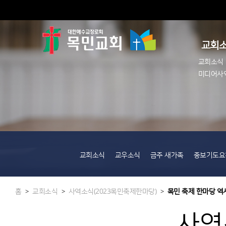
교회
교회소식
미디어사역
교회소식
교우소식
금주 새가족
중보기도요
홈
교회소식
사역소식(2023목민축제한마당)
목민 축제 한마당 역
>
>
>
사역