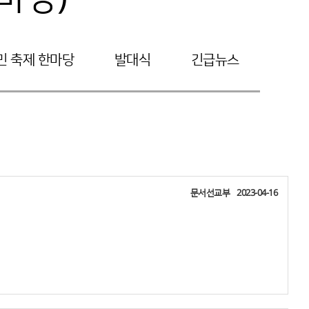
민 축제 한마당
발대식
긴급뉴스
문서선교부
2023-04-16