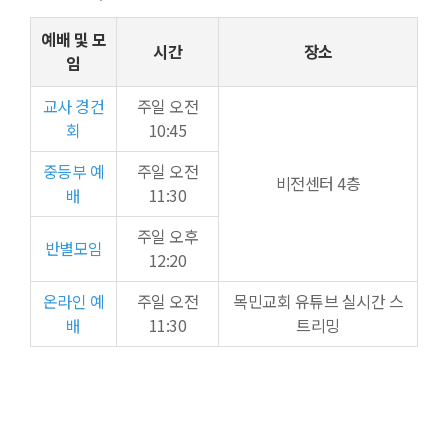
예배 및 모
시간
장소
임
교사 경건
주일 오전
회
10:45
중등부 예
주일 오전
비전센터 4층
배
11:30
주일 오후
반별모임
12:20
온라인 예
주일 오전
목민교회 유튜브 실시간 스
배
11:30
트리밍