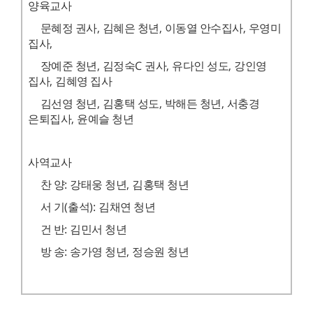
양육교사
문혜정 권사
,
김혜은 청년
,
이동열 안수집사
,
우영미
집사
,
장예준 청년
,
김정숙
C
권사
,
유다인 성도
,
강인영
집사
,
김혜영 집사
김선영 청년
,
김홍택 성도
,
박해든 청년
,
서충경
은퇴집사
,
윤예슬 청년
사역교사
찬 양
:
강태웅 청년
,
김홍택 청년
서 기
(
출석
):
김채연 청년
건 반
:
김민서 청년
방 송
:
송가영 청년
,
정승원 청년