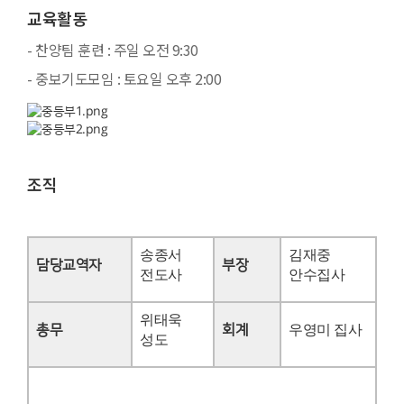
교육활동
- 찬양팀 훈련 : 주일 오전 9:30
- 중보기도모임 : 토요일 오후 2:00
조직
송종서
김재중
담당교역자
부장
전도사
안수집사
위태욱
총무
회계
우영미 집사
성도