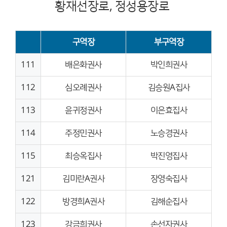
황재선장로, 정성용장로
구역장
부구역장
111
배은화권사
박인희권사
112
심오례권사
김승원A집사
113
윤귀정권사
이은효집사
114
주정민권사
노승경권사
115
최승옥집사
박진영집사
121
김미란A권사
장영숙집사
122
방경희A권사
김해순집사
123
강금희권사
손선자권사