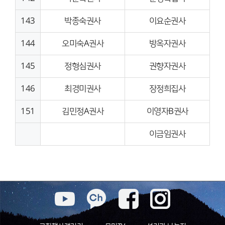
143
박종숙권사
이요순권사
144
오미숙A권사
방옥자권사
145
정형심권사
권향자권사
146
최경미권사
장정희집사
151
김민정A권사
이영자B권사
이금임권사