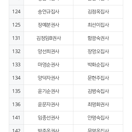
124
송연규집사
김점옥집사
125
장예분권사
최선이집사
131
김정임B권사
함광숙권사
132
양선희권사
장영오집사
133
마영순권사
박화순집사
134
양덕자권사
문현주집사
135
윤기순권사
김병숙집사
136
윤문자권사
최명화권사
141
임종선권사
안명숙집사
142
박춘옥권사
문명옥집사