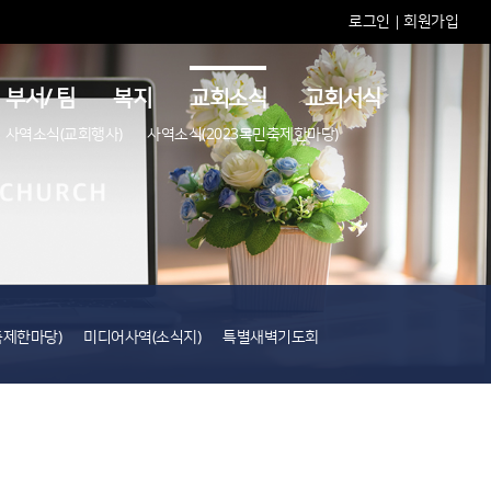
로그인
회원가입
|
부서/ 팀
복지
교회소식
교회서식
사역소식(교회행사)
사역소식(2023목민축제한마당)
축제한마당)
미디어사역(소식지)
특별새벽기도회