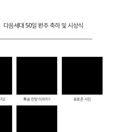
다음세대 50일 완주 축하 및 시상식
Views
Views
지2
특송 찬양 이미지1
포토존 사진
Views