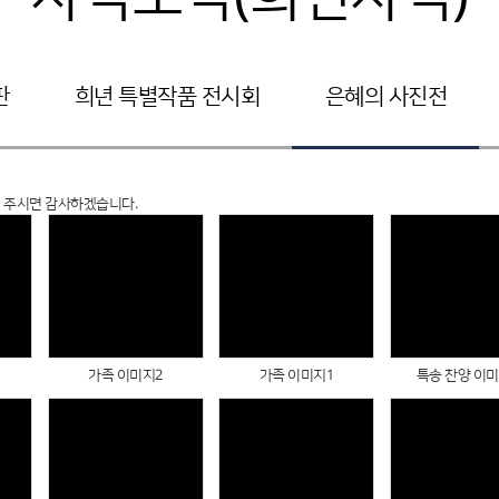
판
희년 특별작품 전시회
은혜의 사진전
해 주시면 감사하겠습니다.
Views
Views
Views
가족 이미지2
가족 이미지1
특송 찬양 이미
Views
Views
Views