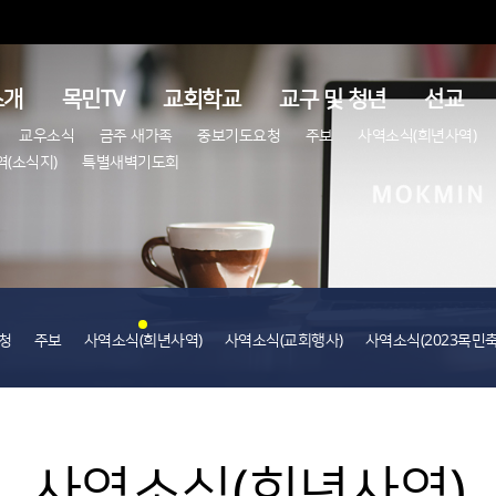
소개
목민TV
교회학교
교구 및 청년
선교
교우소식
금주 새가족
중보기도요청
주보
사역소식(희년사역)
(소식지)
특별새벽기도회
청
주보
사역소식(희년사역)
사역소식(교회행사)
사역소식(2023목민
사역소식(희년사역)