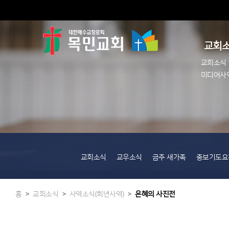
교회
교회소식
미디어사역
교회소식
교우소식
금주 새가족
중보기도요
홈
교회소식
사역소식(희년사역)
은혜의 사진전
>
>
>