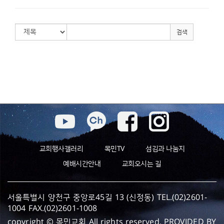
검색
교회행사갤러리
목민TV
섬김과 나눔지
예배시간안내
교회오시는 길
서울특별시 양천구 중앙로45길 13 (신정동) TEL.(02)2601-
1004 FAX.(02)2601-1008
copyright © 목민교회 All rights reserved. PROVIDED BY