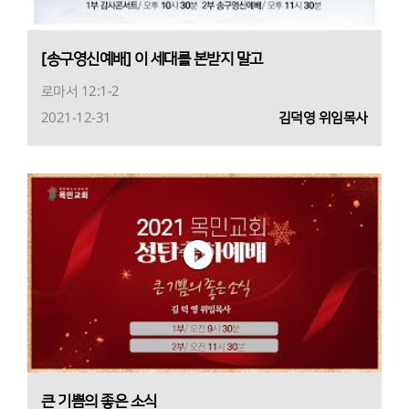
[송구영신예배] 이 세대를 본받지 말고
로마서 12:1-2
2021-12-31
김덕영 위임목사
큰 기쁨의 좋은 소식