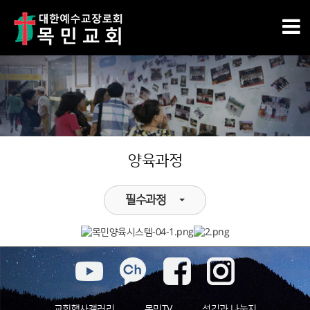
양육과정
필수과정
교회행사갤러리
목민TV
섬김과 나눔지