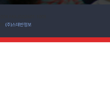
1004 FAX.(02)2601-1008
 BY
(주)스데반정보