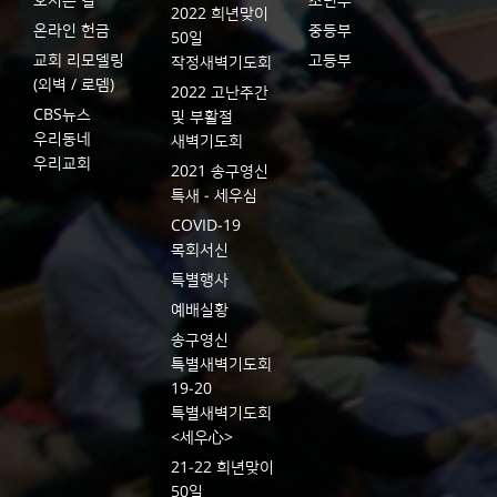
오시는 길
소년부
2022 희년맞이
온라인 헌금
중등부
50일
교회 리모델링
고등부
작정새벽기도회
(외벽 / 로뎀)
2022 고난주간
CBS뉴스
및 부활절
우리동네
새벽기도회
우리교회
2021 송구영신
특새 - 세우심
COVID-19
목회서신
특별행사
예배실황
송구영신
특별새벽기도회
19-20
특별새벽기도회
<세우心>
21-22 희년맞이
50일