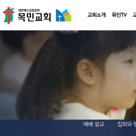
교회소개
목민TV
예배 설교
집회와 