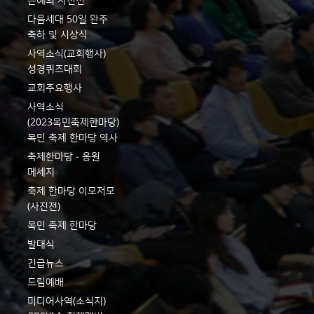
은혜의 사진전
다음세대 50일 완주
축하 및 시상식
사역소식(교회행사)
성경퀴즈대회
교회주요행사
사역소식
(2023목민축제한마당)
목민 축제 한마당 역사
축제한마당 - 응원
메세지
축제 한마당 이모저모
(사진전)
목민 축제 한마당
발대식
긴급뉴스
드림예배
미디어사역(소식지)