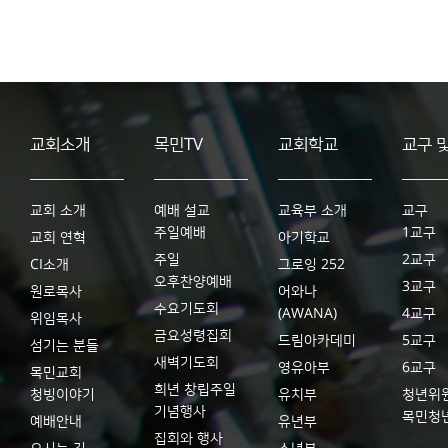
교회소개
목민TV
교회학교
교구 
교회 소개
예배 설교
교육부 소개
교구
주일예배
1교구
교회 연혁
아기학교
주일
2교구
CI소개
그로잉 252
오후찬양예배
3교구
원로목사
어와나
수요기도회
(AWANA)
4교구
위임목사
금요성령집회
드림아카데미
5교구
섬기는 분들
새벽기도회
영유아부
6교구
목민교회
희년 창립주일
청빙이야기
유치부
청년위
기념행사
목민청
예배안내
유년부
집회와 행사