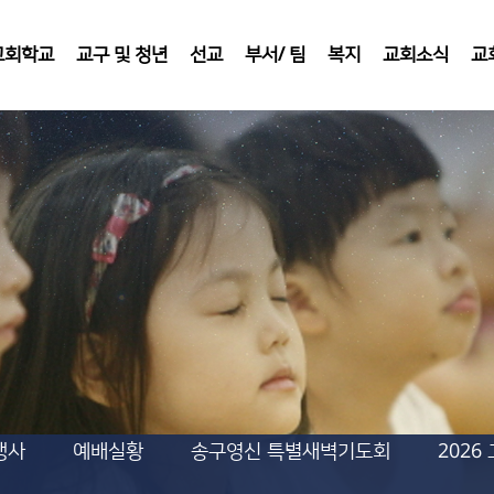
교회학교
교구 및 청년
선교
부서/ 팀
복지
교회소식
교
행사
예배실황
송구영신 특별새벽기도회
202