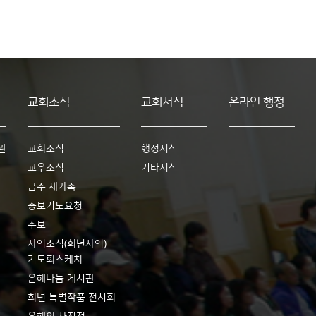
교회소식
교회서식
온라인 행정
관
교회소식
행정서식
교우소식
기타서식
금주 새가족
중보기도요청
주보
사역소식(희년사역)
기도회스케치
은혜나눔 게시판
희년 특별작품 전시회