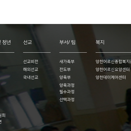
및 청년
선교
부서/ 팀
복지
선교비전
새가족부
양천어르신종합복지
해외선교
전도부
양천어르신요양센터
국내선교
양육부
양천데이케어센터
양육과정
필수과정
선택과정
원회
년