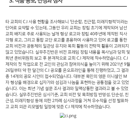
3. 작품 공모, 선정과 심사
타 교회의 C.I 사용 현황을 조사해보니 ‘단순함, 친근함, 미래지향적’이라는
단어로 요약할 수 있는데, 그동안 우리 교회는 창립 초기에 제작되어 남선
교회 배지로 주로 사용되는 날개 형상 로고와 창립 40주년에 제작된 직사
각형 로고, 그리고 통합 교단 로고를 혼용하여 사용하고 있어 로고를 통한
교회 비전과 공동체의 일관성 유지와 목회 활동의 전략적 활용이 고려되지
않고 있었습니다. 실무추진반은 비전 프레임 정립 내용을 목사님과 당회 및
희년 준비위원회 보고 후 본격적으로 교회 C.I 제작에 착수하였습니다. C.I
제작의 첫 작업으로 전 교인의 관심과 참여의식을 높이기 위해 2021년 9월
26일부터 약 한 달간의 C.I 공모를 온오프라인을 통해 진행하였고, 그 결과
총 14개의 공모 시안이 접수되었습니다. 대부분 목민의 영문 이니셜인 M
자 형상을 배경으로 십자가와 섬김과 나눔을 표현하는 공통점을 갖고 있었
습니다. 이는 희년 기념 설문 조사 결과와 일맥상통한 결과라고 볼 수 있었
습니다. 실무추진반은 심사기준, 교회 비전 및 목회방침 반영성, 단순성, 친
근성, 미래지향성 등에 의한 2차례 심사과정을 거쳐 우수작을 선정 발표하
고 교회 외관 리모델링 일정에 맞춘 C.I 제작에 착수하였습니다.