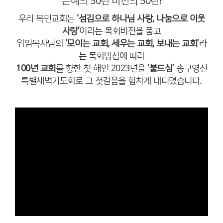
은혜의 50년 비전의 50년!
우리 목민교회는
‘섬김으로 하나님 사랑, 나눔으로 이웃
사랑’
이라는 목회비전을 품고
위임목사님의
‘모이는 교회, 세우는 교회, 보내는 교회’
라
는 목회방침에 따라
100년 교회
를 향한 첫 해인 2023년을
‘붙드심’
송구영신
특별새벽기도회로 그 첫걸음을 힘차게 내디뎠습니다.