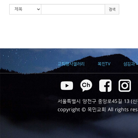
검색
교회행사갤러리
목민TV
섬김과 
서울특별시 양천구 중앙로45길 13 (신정동) T
copyright © 목민교회 All rights re