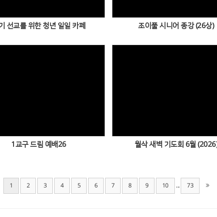
기 선교를 위한 청년 일일 카페
조이풀 시니어 종강 (26상)
Views
Views
1교구 드림 예배26
월삭 새벽 기도회 6월 (2026
...
1
2
3
4
5
6
7
8
9
10
73