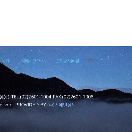
나눔지
예배시간안내
교회오시는 길
EL.(02)2601-1004 FAX.(02)2601-1008
served. PROVIDED BY
(주)스데반정보