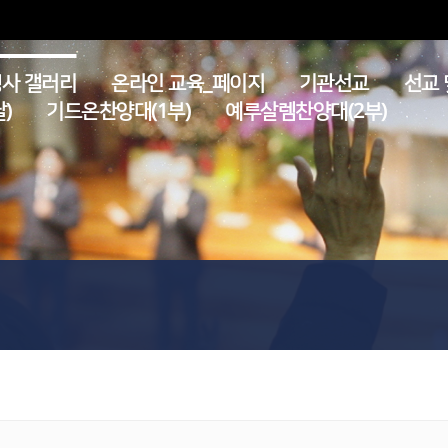
사 갤러리
온라인 교육_페이지
기관선교
선교 
)
기드온찬양대(1부)
예루살렘찬양대(2부)