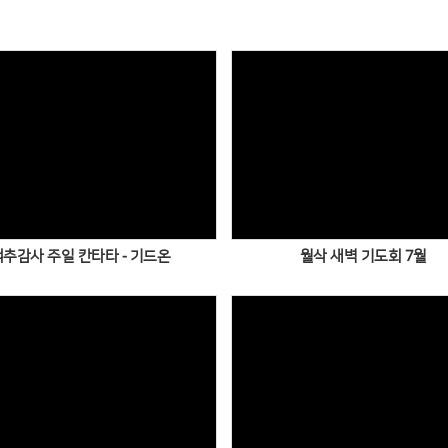
Views
Views
맥추감사 주일 칸타타 - 기드온
월삭 새벽 기도회 7월
Views
Views