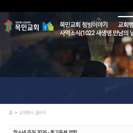
목민교회 청빙이야기
교회행
사역소식(1022 새생명 만남의 날
홈
교회행사 갤러리
>
청소년 주일 2026 - 중고등부 연합